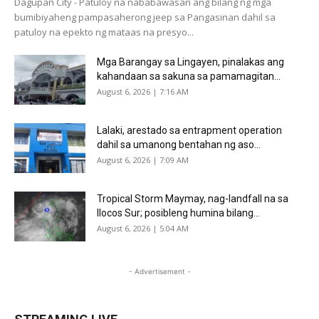
Dagupan City - Patuloy na nababawasan ang bilang ng mga
bumibiyaheng pampasaherong jeep sa Pangasinan dahil sa
patuloy na epekto ng mataas na presyo...
Mga Barangay sa Lingayen, pinalakas ang
kahandaan sa sakuna sa pamamagitan...
August 6, 2026 | 7:16 AM
Lalaki, arestado sa entrapment operation
dahil sa umanong bentahan ng aso...
August 6, 2026 | 7:09 AM
Tropical Storm Maymay, nag-landfall na sa
Ilocos Sur; posibleng humina bilang...
August 6, 2026 | 5:04 AM
- Advertisement -