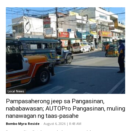
Local News
Pampasaherong jeep sa Pangasinan,
nababawasan; AUTOPro Pangasinan, muling
nanawagan ng taas-pasahe
Bombo Myra Reside
-
August 6, 2026 | 8:48 AM