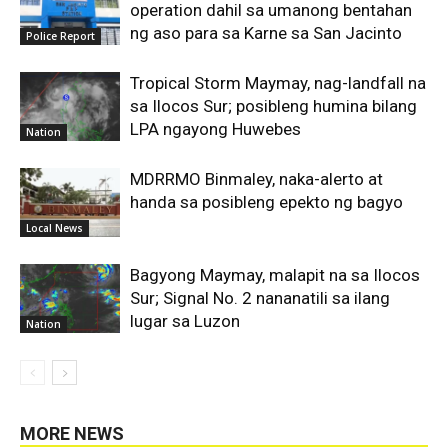
operation dahil sa umanong bentahan
ng aso para sa Karne sa San Jacinto
Police Report
Tropical Storm Maymay, nag-landfall na
sa Ilocos Sur; posibleng humina bilang
LPA ngayong Huwebes
Nation
MDRRMO Binmaley, naka-alerto at
handa sa posibleng epekto ng bagyo
Local News
Bagyong Maymay, malapit na sa Ilocos
Sur; Signal No. 2 nananatili sa ilang
lugar sa Luzon
Nation
MORE NEWS