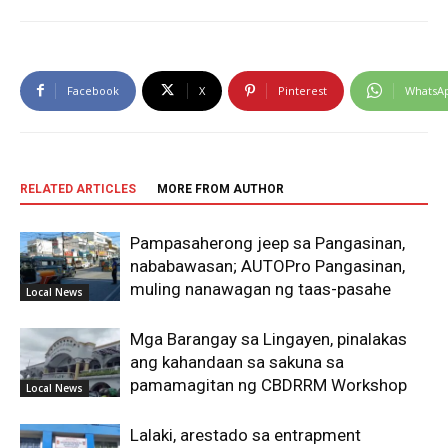
Facebook
X
Pinterest
WhatsA
RELATED ARTICLES
MORE FROM AUTHOR
Pampasaherong jeep sa Pangasinan,
nababawasan; AUTOPro Pangasinan,
muling nanawagan ng taas-pasahe
Local News
Mga Barangay sa Lingayen, pinalakas
ang kahandaan sa sakuna sa
pamamagitan ng CBDRRM Workshop
Local News
Lalaki, arestado sa entrapment