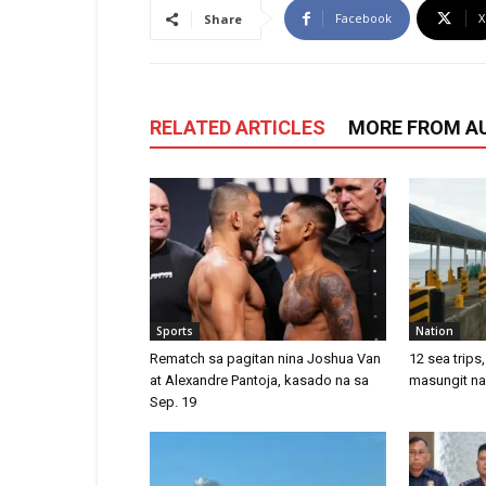
Facebook
X
Share
RELATED ARTICLES
MORE FROM A
Sports
Nation
Rematch sa pagitan nina Joshua Van
12 sea trips
at Alexandre Pantoja, kasado na sa
masungit n
Sep. 19