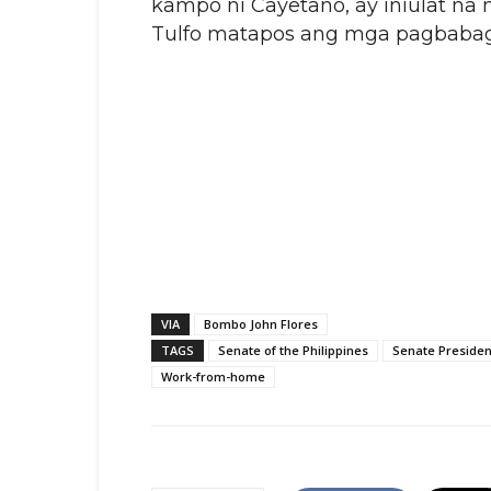
kampo ni Cayetano, ay iniulat n
Tulfo matapos ang mga pagbabago
VIA
Bombo John Flores
TAGS
Senate of the Philippines
Senate Presiden
Work-from-home