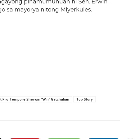
a ngayong pinamumunuan ni Sen. Erwin
 sa mayorya nitong Miyerkules.
t Pro Tempore Sherwin “Win” Gatchalian
Top Story