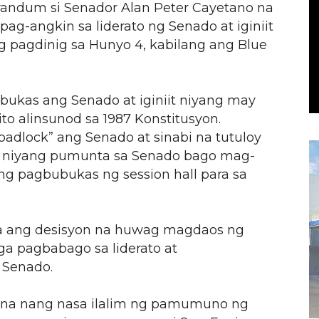
andum si Senador Alan Peter Cayetano na
pag-angkin sa liderato ng Senado at iginiit
g pagdinig sa Hunyo 4, kabilang ang Blue
bukas ang Senado at iginiit niyang may
to alinsunod sa 1987 Konstitusyon.
“padlock” ang Senado at sinabi na tutuloy
in niyang pumunta sa Senado bago mag-
ng pagbubukas ng session hall para sa
 na ang desisyon na huwag magdaos ng
ga pagbabago sa liderato at
 Senado.
una nang nasa ilalim ng pamumuno ng