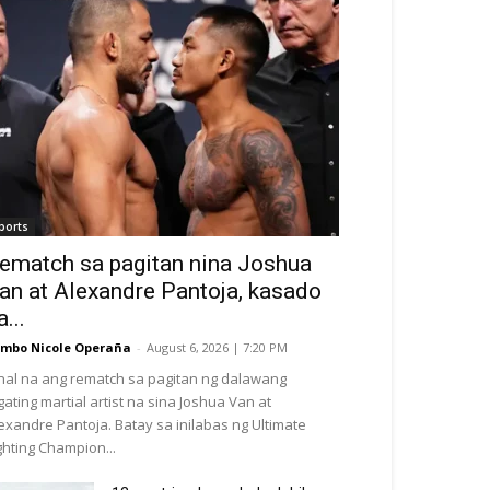
ports
ematch sa pagitan nina Joshua
an at Alexandre Pantoja, kasado
a...
mbo Nicole Operaña
-
August 6, 2026 | 7:20 PM
nal na ang rematch sa pagitan ng dalawang
gating martial artist na sina Joshua Van at
exandre Pantoja. Batay sa inilabas ng Ultimate
ghting Champion...