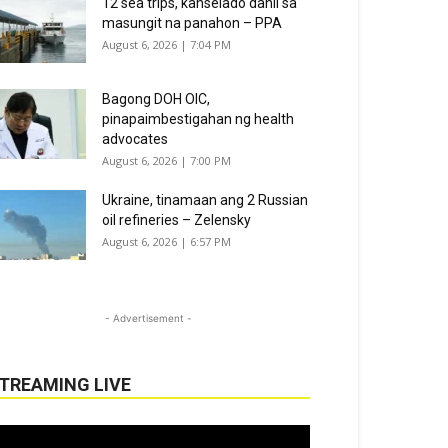
12 sea trips, kanselado dahil sa
masungit na panahon – PPA
August 6, 2026 | 7:04 PM
Bagong DOH OIC,
pinapaimbestigahan ng health
advocates
August 6, 2026 | 7:00 PM
Ukraine, tinamaan ang 2 Russian
oil refineries – Zelensky
August 6, 2026 | 6:57 PM
- Advertisement -
TREAMING LIVE