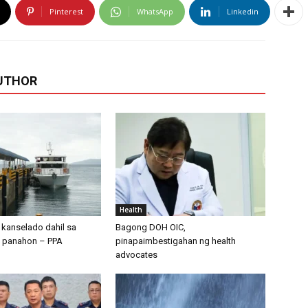
Pinterest
WhatsApp
Linkedin
UTHOR
Health
, kanselado dahil sa
Bagong DOH OIC,
a panahon – PPA
pinapaimbestigahan ng health
advocates