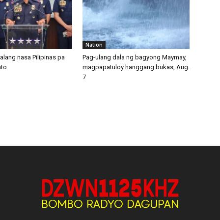
Nation
alang nasa Pilipinas pa
Pag-ulang dala ng bagyong Maymay,
ato
magpapatuloy hanggang bukas, Aug.
7