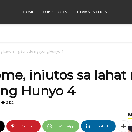
HOME
TOP STORIES
HUMAN INTEREST
 ng kawani ng Senado ngayong Hunyo 4
e, iniutos sa lahat
ng Hunyo 4
2422
M
Pinterest
WhatsApp
Linkedin