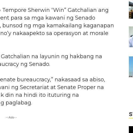
o Tempore Sherwin “Win” Gatchalian ang
ent para sa mga kawani ng Senado
6, bunsod ng mga kamakailang kaganapan
o’y nakaapekto sa operasyon at morale
ni Gatchalian na layunin ng hakbang na
aucracy ng Senado.
 Senate bureaucracy,” nakasaad sa abiso,
ani ng Secretariat at Senate Proper na
 din na hindi ito ituturing na
g paglabag.
S
--Ads--