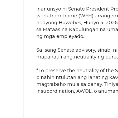
Inanunsyo ni Senate President Pr
work-from-home (WFH) arrangem
ngayong Huwebes, Hunyo 4, 202
sa Mataas na Kapulungan na uman
ng mga empleyado.
Sa isang Senate advisory, sinabi 
mapanatili ang neutrality ng bure
“To preserve the neutrality of the
pinahihintulutan ang lahat ng kaw
magtrabaho mula sa bahay. Tiniyak
insubordination, AWOL, o anuman