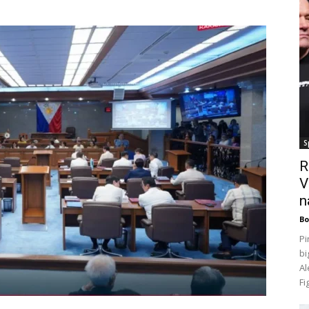
S
R
V
n
Bo
Pi
bi
Al
Fi