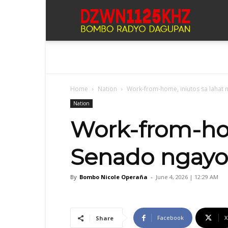
Bombo
Radyo
Home
Nation
Work-from-home, iniutos sa lahat
Dagupan
Nation
Work-from-hom
Senado ngayo
By
Bombo Nicole Operaña
-
June 4, 2026 | 12:29 AM
Facebook
X
Share