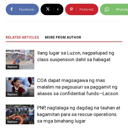
Facebook
X
Pinterest
WhatsA
RELATED ARTICLES
MORE FROM AUTHOR
Ilang lugar sa Luzon, nagpatupad ng
class suspension dahil sa habagat
Nation
COA dapat magsagawa ng mas
malalim na pagsusuri sa paggamit ng
aliases sa confidential funds—Lacson
Nation
PNP, nagtalaga ng dagdag na tauhan at
kagamitan para sa rescue operations
sa mga binahang lugar
Nation