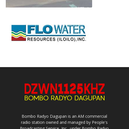
Bombo Radyo Dagupan is an AM commercial
radio station owned and managed by People's
Broadcasting Service, Inc., under Bombo Radyo