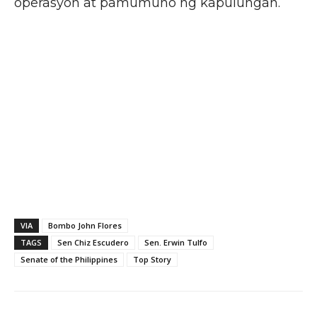
operasyon at pamumuno ng kapulungan.
VIA
Bombo John Flores
TAGS
Sen Chiz Escudero
Sen. Erwin Tulfo
Senate of the Philippines
Top Story