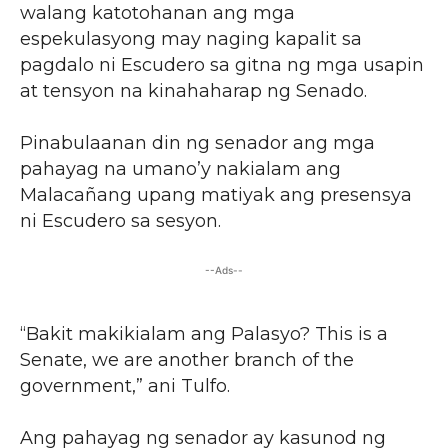
walang katotohanan ang mga
espekulasyong may naging kapalit sa
pagdalo ni Escudero sa gitna ng mga usapin
at tensyon na kinahaharap ng Senado.
Pinabulaanan din ng senador ang mga
pahayag na umano’y nakialam ang
Malacañang upang matiyak ang presensya
ni Escudero sa sesyon.
--Ads--
“Bakit makikialam ang Palasyo? This is a
Senate, we are another branch of the
government,” ani Tulfo.
Ang pahayag ng senador ay kasunod ng