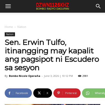
Home
Nation
Nation
Sen. Erwin Tulfo,
itinangging may kapalit
ang pagsipot ni Escudero
sa sesyon
By
Bombo Nicole Operaña
-
June 3, 2026 | 10:12 PM
2981
Facebook
X
Pinterest
WhatsA